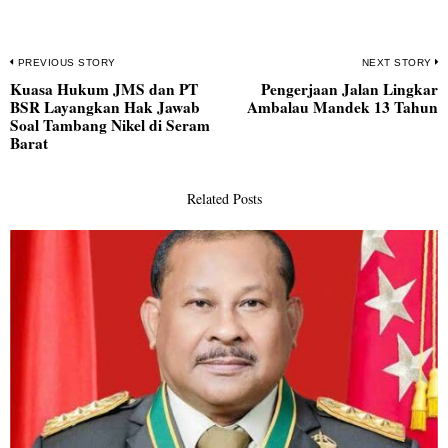
Navigasi
PREVIOUS STORY
NEXT STORY
Kuasa Hukum JMS dan PT
Pengerjaan Jalan Lingkar
pos
Previous
N
BSR Layangkan Hak Jawab
Ambalau Mandek 13 Tahun
post:
po
Soal Tambang Nikel di Seram
Barat
Related Posts