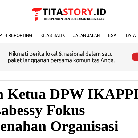
PTH REPORTING
KILAS BALIK
JALAN-JALAN
ESAI
DATA 
n Ketua DPW IKAPP
abessy Fokus
nahan Organisasi