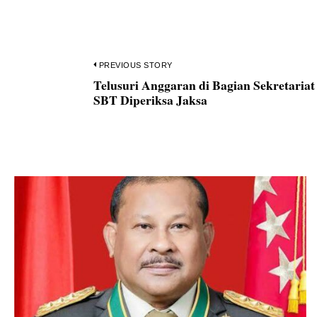
Navigasi
PREVIOUS STORY
Telusuri Anggaran di Bagian Sekretaria
Previous
pos
SBT Diperiksa Jaksa
post: