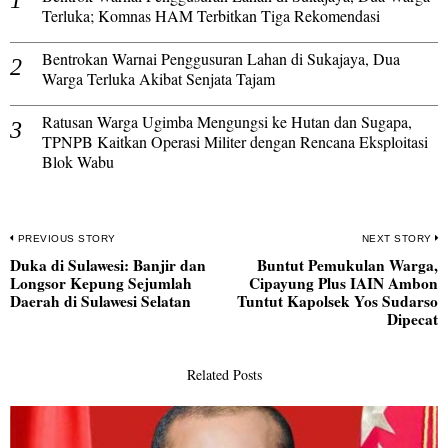
Terluka; Komnas HAM Terbitkan Tiga Rekomendasi
Bentrokan Warnai Penggusuran Lahan di Sukajaya, Dua
Warga Terluka Akibat Senjata Tajam
Ratusan Warga Ugimba Mengungsi ke Hutan dan Sugapa,
TPNPB Kaitkan Operasi Militer dengan Rencana Eksploitasi
Blok Wabu
Navigasi
PREVIOUS STORY
NEXT STORY
Duka di Sulawesi: Banjir dan
Buntut Pemukulan Warga,
pos
Previous
N
Longsor Kepung Sejumlah
Cipayung Plus IAIN Ambon
post:
po
Daerah di Sulawesi Selatan
Tuntut Kapolsek Yos Sudarso
Dipecat
Related Posts