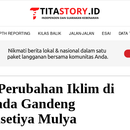
PTH REPORTING
KILAS BALIK
JALAN-JALAN
ESAI
DATA 
Perubahan Iklim di
ada Gandeng
asetiya Mulya