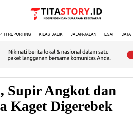
PTH REPORTING
KILAS BALIK
JALAN-JALAN
ESAI
DATA 
, Supir Angkot dan
a Kaget Digerebek