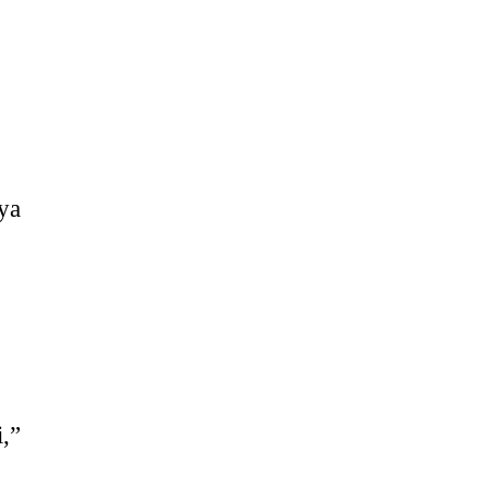
ya
,”