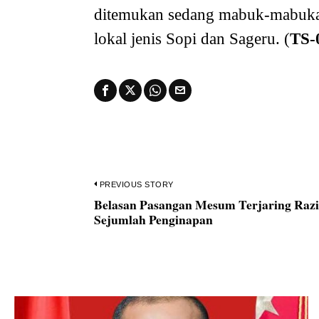
ditemukan sedang mabuk-mabuka
lokal jenis Sopi dan Sageru. (
TS-
Navigasi
PREVIOUS STORY
Belasan Pasangan Mesum Terjaring Razi
Previous
pos
Sejumlah Penginapan
post: