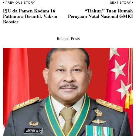
Navigasi
PREVIOUS STORY
NEXT STORY
PJU da Pamen Kodam 16
“Tiakur,” Tuan Rumah
pos
Previous
N
Pattimura Disuntik Vaksin
Perayaan Natal Nasional GMKI
post:
po
Booster
Related Posts