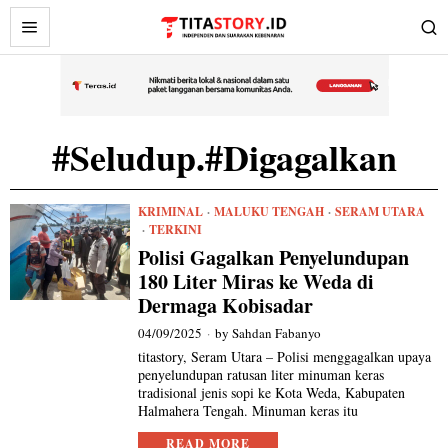
#Seludup.#Digagalkan
KRIMINAL
·
MALUKU TENGAH
·
SERAM UTARA
·
TERKINI
Polisi Gagalkan Penyelundupan
180 Liter Miras ke Weda di
Dermaga Kobisadar
04/09/2025
by
Sahdan Fabanyo
titastory, Seram Utara – Polisi menggagalkan upaya
penyelundupan ratusan liter minuman keras
tradisional jenis sopi ke Kota Weda, Kabupaten
Halmahera Tengah. Minuman keras itu
READ MORE