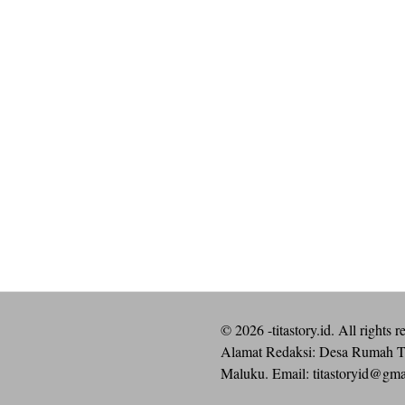
©
2026
-titastory.id. All rights r
Alamat Redaksi: Desa Rumah T
Maluku. Email:
titastoryid@gm