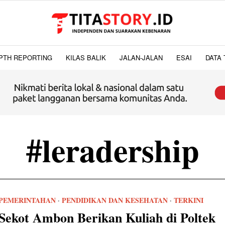
PTH REPORTING
KILAS BALIK
JALAN-JALAN
ESAI
DATA 
#leradership
PEMERINTAHAN
·
PENDIDIKAN DAN KESEHATAN
·
TERKINI
Sekot Ambon Berikan Kuliah di Poltek