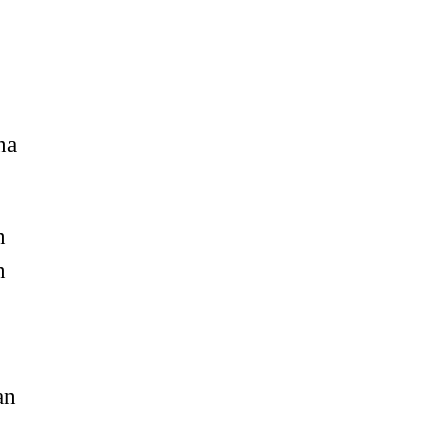
na
n
n
an