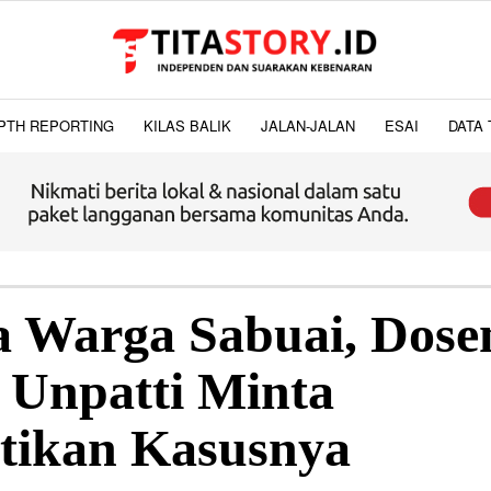
PTH REPORTING
KILAS BALIK
JALAN-JALAN
ESAI
DATA 
a Warga Sabuai, Dose
Unpatti Minta
tikan Kasusnya