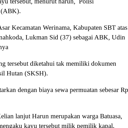
ayu tersebut, menurut harun, Polisi
 (ABK).
Asar Kecamatan Werinama, Kabupaten SBT atas
i nahkoda, Lukman Sid (37) sebagai ABK, Udin
nya
ang tersebut diketahui tak memiliki dokumen
sil Hutan (SKSH).
rkan dengan biaya sewa permuatan sebesar Rp
lian lanjut Harun merupakan warga Batuasa,
engaku kayu tersebut milik pemilik kapal.