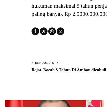
hukuman maksimal 5 tahun penjar
paling banyak Rp 2.5000.000.000
Navigasi
PREVIOUS STORY
Bejat, Bocah 8 Tahun Di Ambon dicabuli
Previous
pos
post: