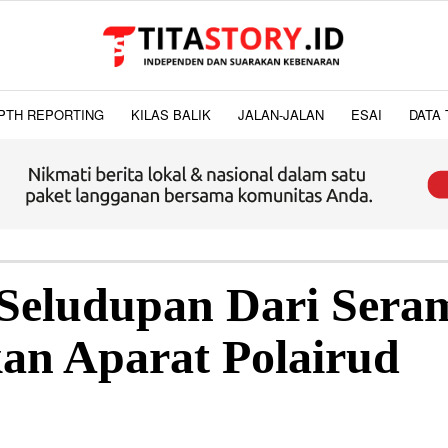
PTH REPORTING
KILAS BALIK
JALAN-JALAN
ESAI
DATA 
Seludupan Dari Sera
an Aparat Polairud