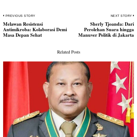
Navigasi
PREVIOUS STORY
NEXT STORY
Melawan Resistensi
Sherly Tjoanda: Dari
pos
Previous
N
Antimikroba: Kolaborasi Demi
Perolehan Suara hingga
post:
po
Masa Depan Sehat
Manuver Politik di Jakarta
Related Posts