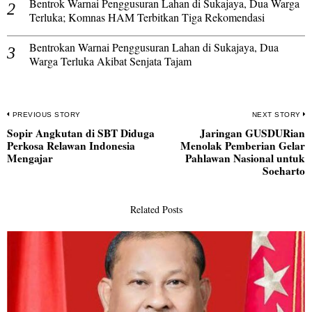
Bentrok Warnai Penggusuran Lahan di Sukajaya, Dua Warga
Terluka; Komnas HAM Terbitkan Tiga Rekomendasi
Bentrokan Warnai Penggusuran Lahan di Sukajaya, Dua
Warga Terluka Akibat Senjata Tajam
Navigasi
PREVIOUS STORY
NEXT STORY
Sopir Angkutan di SBT Diduga
Jaringan GUSDURian
pos
Previous
N
Perkosa Relawan Indonesia
Menolak Pemberian Gelar
post:
po
Mengajar
Pahlawan Nasional untuk
Soeharto
Related Posts