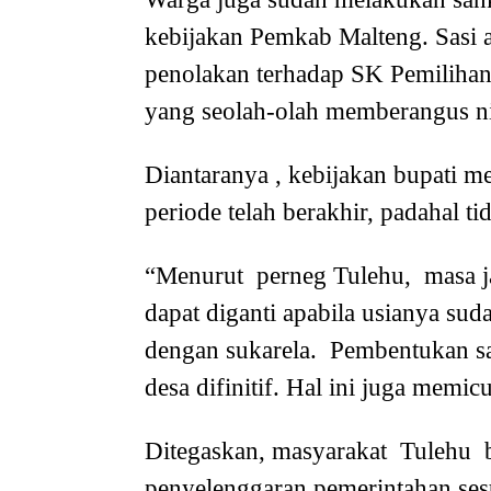
kebijakan Pemkab Malteng. Sasi ad
penolakan terhadap SK Pemilihan
yang seolah-olah memberangus nila
Diantaranya , kebijakan bupati m
periode telah berakhir, padahal ti
“Menurut perneg Tulehu, masa jab
dapat diganti apabila usianya su
dengan sukarela. Pembentukan san
desa difinitif. Hal ini juga memi
Ditegaskan, masyarakat Tulehu 
penyelenggaran pemerintahan sesu