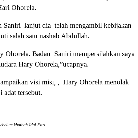
ari Ohorela.
n Saniri lanjut dia telah mengambil kebijakan
kuti salah satu nashab Abdullah.
ary Ohorela. Badan Saniri mempersilahkan saya
audara Hary Ohorela,”ucapnya.
mpaikan visi misi, , Hary Ohorela menolak
i adat tersebut.
ebelum khotbah Idul Fitri.