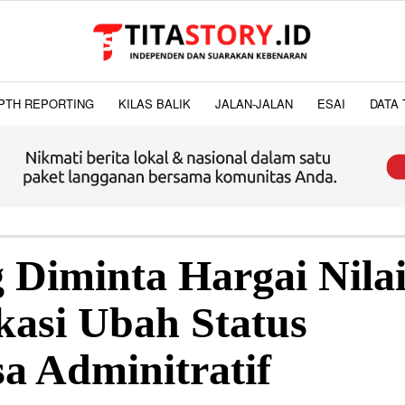
PTH REPORTING
KILAS BALIK
JALAN-JALAN
ESAI
DATA 
 Diminta Hargai Nila
kasi Ubah Status
sa Adminitratif