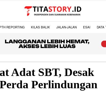
PTH REPORTING
KILAS BALIK
JALAN-JALAN
ESAI
DATA 
at Adat SBT, Desak
erda Perlindungan