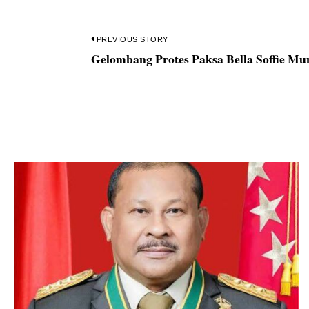
Navigasi
PREVIOUS STORY
Gelombang Protes Paksa Bella Soffie M
Previous
pos
post: