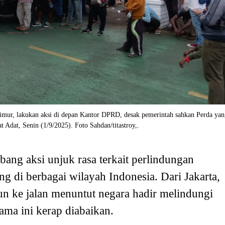
mur, lakukan aksi di depan Kantor DPRD, desak pemerintah sahkan Perda yan
 Adat, Senin (1/9/2025). Foto Sahdan/titastroy,.
ang aksi unjuk rasa terkait perlindungan
g di berbagai wilayah Indonesia. Dari Jakarta,
n ke jalan menuntut negara hadir melindungi
ama ini kerap diabaikan.