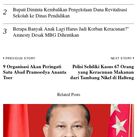
Bupati Diminta Kembalikan Pengelolaan Dana Revitalisasi
Sekolah ke Dinas Pendidikan
Berapa Banyak Anak Lagi Harus Jadi Korban Keracunan?”
Amnesty Desak MBG Dihentikan
Navigasi
PREVIOUS STORY
NEXT STORY
9 Organisasi Akan Peringati
Polisi Selidiki Kasus 67 Orang
pos
Previous
N
Satu Abad Pramoedya Ananta
yang Keracunan Makanan
post:
po
Toer
dari Tambang Nikel di Halteng
Related Posts