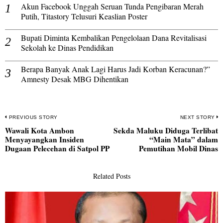
Akun Facebook Unggah Seruan Tunda Pengibaran Merah
Putih, Titastory Telusuri Keaslian Poster
Bupati Diminta Kembalikan Pengelolaan Dana Revitalisasi
Sekolah ke Dinas Pendidikan
Berapa Banyak Anak Lagi Harus Jadi Korban Keracunan?”
Amnesty Desak MBG Dihentikan
Navigasi
PREVIOUS STORY
NEXT STORY
Wawali Kota Ambon
Sekda Maluku Diduga Terlibat
pos
Previous
N
Menyayangkan Insiden
“Main Mata” dalam
post:
po
Dugaan Pelecehan di Satpol PP
Pemutihan Mobil Dinas
Related Posts