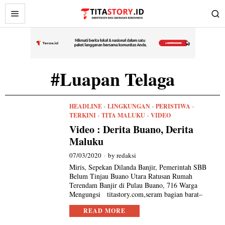
#Luapan Telaga
HEADLINE
·
LINGKUNGAN
·
PERISTIWA
·
TERKINI
·
TITA MALUKU
·
VIDEO
Video : Derita Buano, Derita
Maluku
07/03/2020
by
redaksi
Miris, Sepekan Dilanda Banjir, Pemerintah SBB
Belum Tinjau Buano Utara Ratusan Rumah
Terendam Banjir di Pulau Buano, 716 Warga
Mengungsi titastory.com,seram bagian barat–
READ MORE